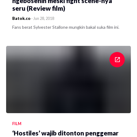
ngebosenin meski fight scene-nya
seru (Review film)
Batok.co
-
Jun 28, 2018
Fans berat Sylvester Stallone mungkin bakal suka film ini.
FILM
‘Hostiles’ wajib ditonton penggemar