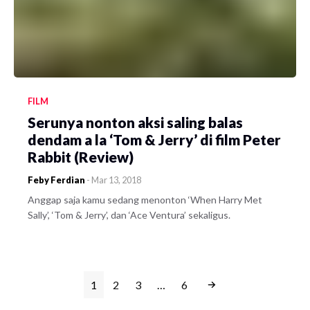
FILM
Serunya nonton aksi saling balas
dendam a la ‘Tom & Jerry’ di film Peter
Rabbit (Review)
Feby Ferdian
-
Mar 13, 2018
Anggap saja kamu sedang menonton ‘When Harry Met
Sally’, ‘Tom & Jerry’, dan ‘Ace Ventura’ sekaligus.
1
2
3
…
6