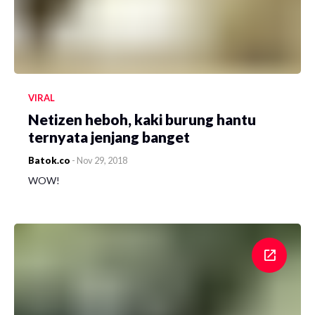
VIRAL
Netizen heboh, kaki burung hantu
ternyata jenjang banget
Batok.co
-
Nov 29, 2018
WOW!