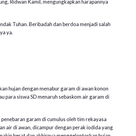
ndung, Ridwan Kamil, mengungkapkan harapannya
ndak Tuhan. Beribadah dan berdoa menjadi salah
ya ya.
ilkan hujan dengan menabur garam di awan konon
au para siswa SD menaruh sebaskom air garam di
ra penebaran garam di cumulus oleh tim rekayasa
n air di awan, dicampur dengan perak iodida yang
akin berat dan akhirnya menggelontorkan hujan.