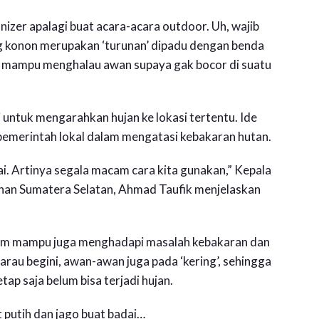
nizer apalagi buat acara-acara outdoor. Uh, wajib
g konon merupakan ‘turunan’ dipadu dengan benda
ya mampu menghalau awan supaya gak bocor di suatu
i untuk mengarahkan hujan ke lokasi tertentu. Ide
 pemerintah lokal dalam mengatasi kebakaran hutan.
ai. Artinya segala macam cara kita gunakan,” Kepala
an Sumatera Selatan, Ahmad Taufik menjelaskan
m mampu juga menghadapi masalah kebakaran dan
rau begini, awan-awan juga pada ‘kering’, sehingga
ap saja belum bisa terjadi hujan.
putih dan jago buat badai…