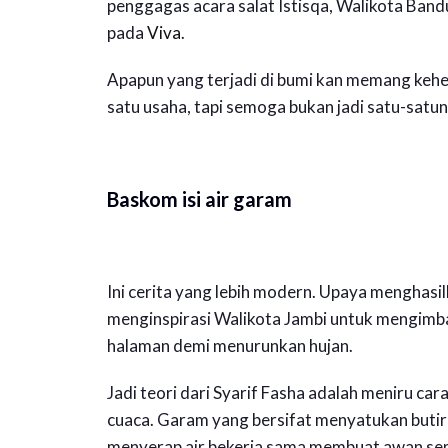
penggagas acara salat Istisqa, Walikota Ba
pada
Viva
.
Apapun yang terjadi di bumi kan memang kehe
satu usaha, tapi semoga bukan jadi satu-satun
Baskom isi air garam
Ini cerita yang lebih modern. Upaya menghas
menginspirasi Walikota Jambi untuk mengimb
halaman demi menurunkan hujan.
Jadi teori dari Syarif Fasha adalah meniru ca
cuaca. Garam yang bersifat menyatukan butira
menyerap air bekerja sama membuat awan sem