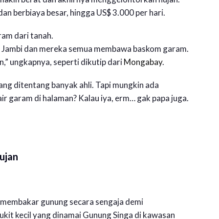
an berbiaya besar, hingga US$ 3.000 per hari.
ram dari tanah.
Kota Jambi dan mereka semua membawa baskom garam.
” ungkapnya, seperti dikutip dari
Mongabay
.
yang ditentang banyak ahli. Tapi mungkin ada
ir garam di halaman? Kalau iya, erm… gak papa juga.
ujan
ni membakar gunung secara sengaja demi
bukit kecil yang dinamai Gunung Singa di kawasan