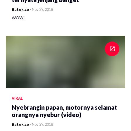
Batok.co
-
Nov 29, 2018
WOW!
VIRAL
Nyebrangin papan, motornya selamat
orangnya nyebur (video)
Batok.co
-
Nov 29, 2018