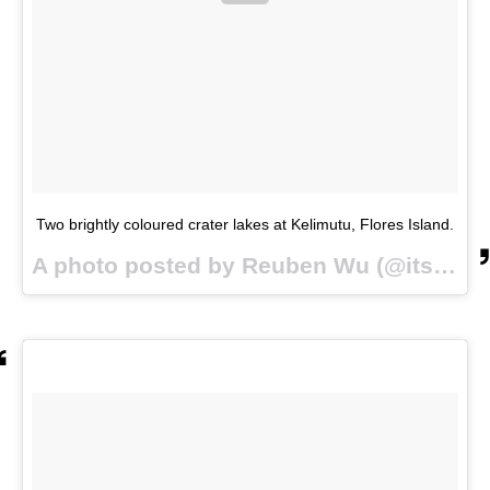
Two brightly coloured crater lakes at Kelimutu, Flores Island.
A photo posted by Reuben Wu (@itsreuben) on