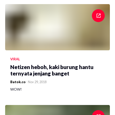
VIRAL
Netizen heboh, kaki burung hantu
ternyata jenjang banget
Batok.co
-
Nov 29, 2018
WOW!