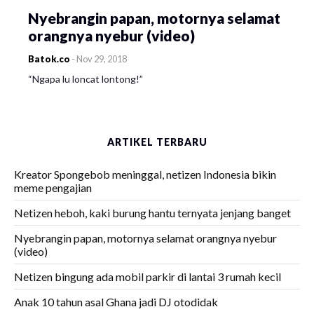
Nyebrangin papan, motornya selamat
orangnya nyebur (video)
Batok.co
-
Nov 29, 2018
“Ngapa lu loncat lontong!”
ARTIKEL TERBARU
Kreator Spongebob meninggal, netizen Indonesia bikin
meme pengajian
Netizen heboh, kaki burung hantu ternyata jenjang banget
Nyebrangin papan, motornya selamat orangnya nyebur
(video)
Netizen bingung ada mobil parkir di lantai 3 rumah kecil
Anak 10 tahun asal Ghana jadi DJ otodidak