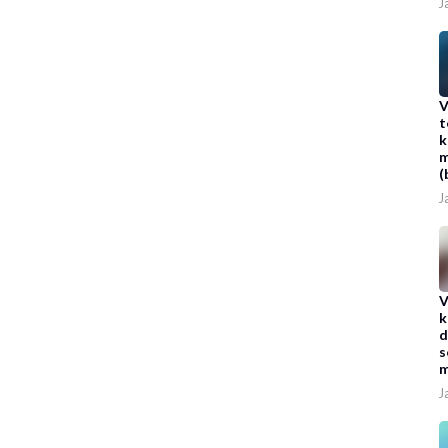
J
V
t
k
m
(
J
V
k
d
s
m
J