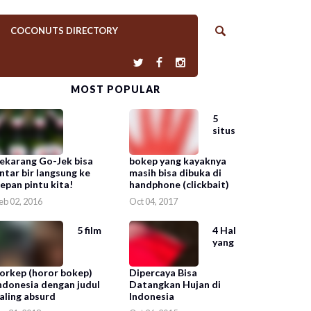
COCONUTS DIRECTORY
MOST POPULAR
5
situs
ekarang Go-Jek bisa
bokep yang kayaknya
ntar bir langsung ke
masih bisa dibuka di
epan pintu kita!
handphone (clickbait)
eb 02, 2016
Oct 04, 2017
5 film
4 Hal
yang
orkep (horor bokep)
Dipercaya Bisa
ndonesia dengan judul
Datangkan Hujan di
aling absurd
Indonesia