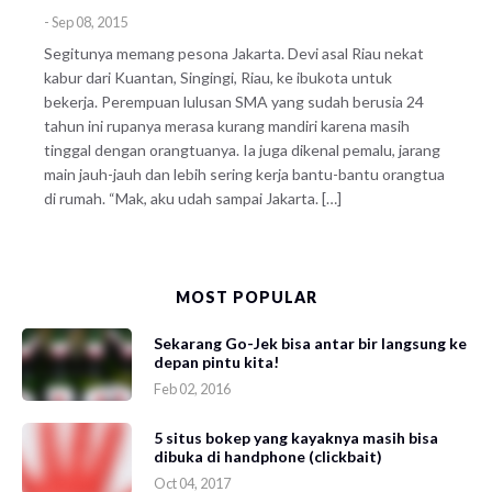
-
Sep 08, 2015
Segitunya memang pesona Jakarta. Devi asal Riau nekat
kabur dari Kuantan, Singingi, Riau, ke ibukota untuk
bekerja. Perempuan lulusan SMA yang sudah berusia 24
tahun ini rupanya merasa kurang mandiri karena masih
tinggal dengan orangtuanya. Ia juga dikenal pemalu, jarang
main jauh-jauh dan lebih sering kerja bantu-bantu orangtua
di rumah. “Mak, aku udah sampai Jakarta. […]
MOST POPULAR
Sekarang Go-Jek bisa antar bir langsung ke
depan pintu kita!
Feb 02, 2016
5 situs bokep yang kayaknya masih bisa
dibuka di handphone (clickbait)
Oct 04, 2017