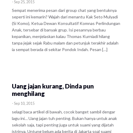
-
Sep 25, 2015
Sempat menerima pesan dari group chat yang bentuknya
seperti ini kemarin? Wajah dari menantu Kak Seto Mulyadi
(Si Komo), Ketua Dewan Konsultatif Komnas Perlindungan
Anak, tersebar di banyak grup. Isi pesannya berbau
kepanikan, menjelaskan kalau Thomas Kurniadi hilang
tanpa jejak sejak Rabu malam dan petunjuk terakhir adalah
ia sempat berada di sekitar Pondok Indah. Pesan […]
Uang jajan kurang, Dinda pun
menghilang
-
Sep 10, 2015
selagi baca artikel di bawah, cocok banget sambil dengar
lagu ini… Uang jajan tuh penting. Bukan hanya untuk anak
sekolah saja, tapi penting juga untuk suami yang dijatah
istrinya. Untung belum ada berita di Jakarta soal suami