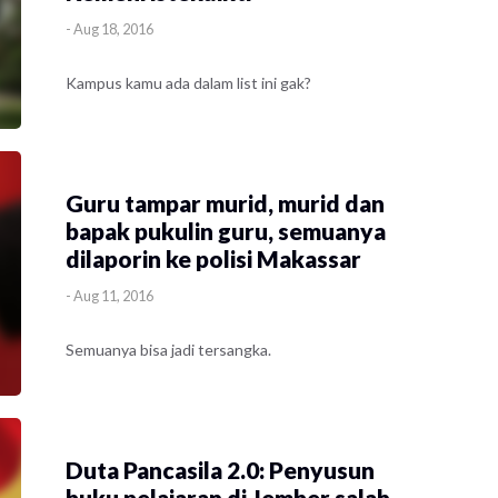
-
Aug 18, 2016
Kampus kamu ada dalam list ini gak?
Guru tampar murid, murid dan
bapak pukulin guru, semuanya
dilaporin ke polisi Makassar
-
Aug 11, 2016
Semuanya bisa jadi tersangka.
Duta Pancasila 2.0: Penyusun
buku pelajaran di Jember salah