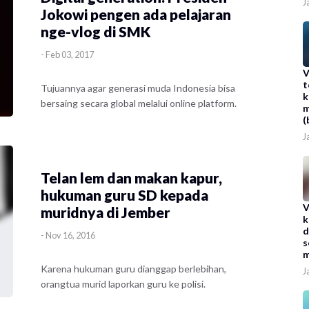
J
Jokowi pengen ada pelajaran
nge-vlog di SMK
-
Feb 03, 2017
V
t
Tujuannya agar generasi muda Indonesia bisa
k
bersaing secara global melalui online platform.
m
(
J
Telan lem dan makan kapur,
hukuman guru SD kepada
V
muridnya di Jember
k
d
-
Nov 16, 2016
s
m
Karena hukuman guru dianggap berlebihan,
J
orangtua murid laporkan guru ke polisi.