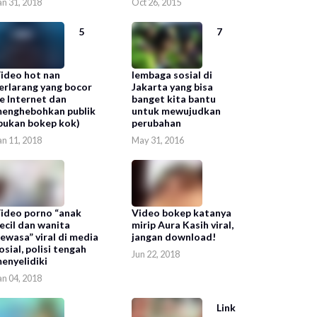
an 31, 2018
Oct 26, 2015
5
7
ideo hot nan
lembaga sosial di
erlarang yang bocor
Jakarta yang bisa
e Internet dan
banget kita bantu
enghebohkan publik
untuk mewujudkan
bukan bokep kok)
perubahan
an 11, 2018
May 31, 2016
ideo porno “anak
Video bokep katanya
ecil dan wanita
mirip Aura Kasih viral,
ewasa” viral di media
jangan download!
osial, polisi tengah
Jun 22, 2018
enyelidiki
an 04, 2018
Link