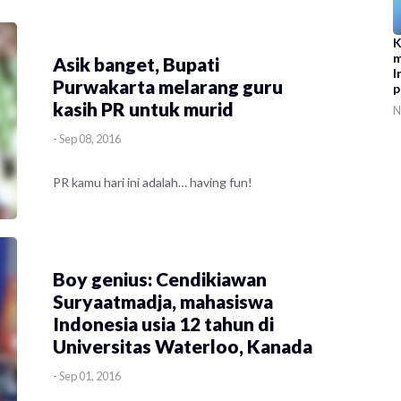
K
m
Asik banget, Bupati
I
Purwakarta melarang guru
p
kasih PR untuk murid
N
-
Sep 08, 2016
PR kamu hari ini adalah… having fun!
Boy genius: Cendikiawan
Suryaatmadja, mahasiswa
Indonesia usia 12 tahun di
Universitas Waterloo, Kanada
-
Sep 01, 2016