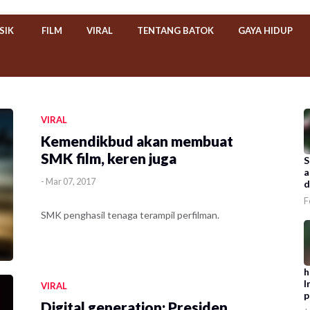
SIK
FILM
VIRAL
TENTANG BATOK
GAYA HIDUP
VIRAL
Kemendikbud akan membuat
SMK film, keren juga
S
a
-
Mar 07, 2017
d
F
SMK penghasil tenaga terampil perfilman.
h
I
VIRAL
p
Digital generation: Presiden