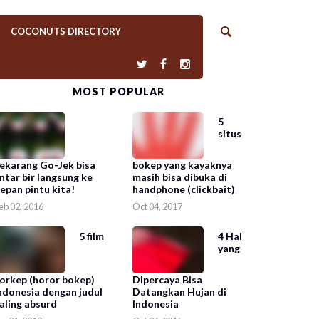
COCONUTS DIRECTORY
MOST POPULAR
5
situs
ekarang Go-Jek bisa
bokep yang kayaknya
ntar bir langsung ke
masih bisa dibuka di
epan pintu kita!
handphone (clickbait)
eb 02, 2016
Oct 04, 2017
5 film
4 Hal
yang
orkep (horor bokep)
Dipercaya Bisa
ndonesia dengan judul
Datangkan Hujan di
aling absurd
Indonesia