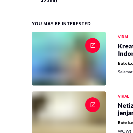
YOU MAY BE INTERESTED
VIRAL
Krea
Indon
Batok.
Selamat 
VIRAL
Netiz
jenja
Batok.
WOW!