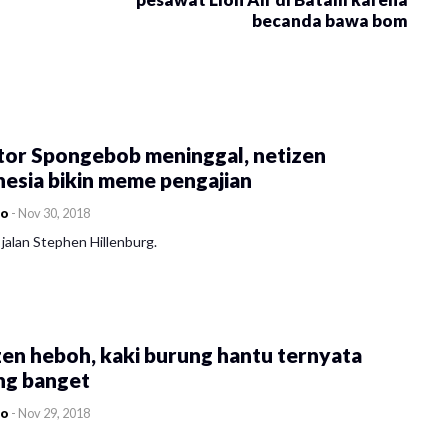
becanda bawa bom
tor Spongebob meninggal, netizen
esia bikin meme pengajian
co
-
Nov 30, 2018
jalan Stephen Hillenburg.
en heboh, kaki burung hantu ternyata
ng banget
co
-
Nov 29, 2018