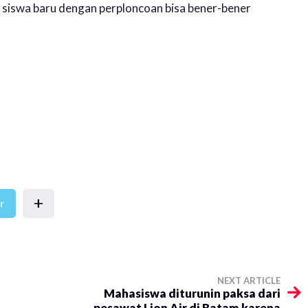
 siswa baru dengan perploncoan bisa bener-bener
+
r
NEXT ARTICLE
Mahasiswa diturunin paksa dari
pesawat Lion Air di Batam karena