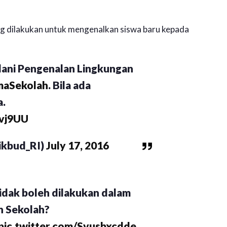
ang dilakukan untuk mengenalkan siswa baru kepada
jalani Pengenalan Lingkungan
maSekolah
. Bila ada
a.
Avj9UU
kbud_RI)
July 17, 2016
tidak boleh dilakukan dalam
n Sekolah?
pic.twitter.com/Svusbxcdde