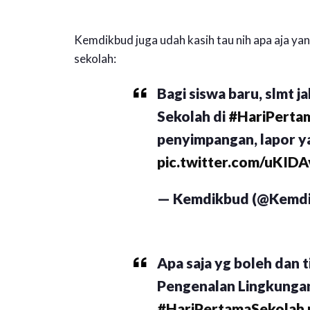
Kemdikbud juga udah kasih tau nih apa aja y
sekolah:
Bagi siswa baru, slmt 
Sekolah di
#HariPerta
penyimpangan, lapor y
pic.twitter.com/uKID
— Kemdikbud (@Kemdi
Apa saja yg boleh dan 
Pengenalan Lingkunga
#HariPertamaSekolah