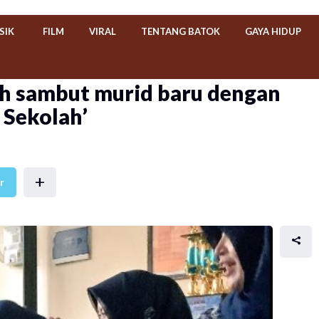
SIK
FILM
VIRAL
TENTANG BATOK
GAYA HIDUP
h sambut murid baru dengan
 Sekolah’
+
r