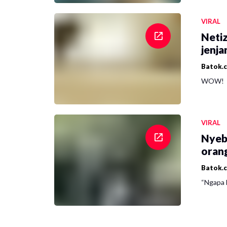
VIRAL
Netiz
jenja
Batok.
WOW!
VIRAL
Nyeb
oran
Batok.
“Ngapa l