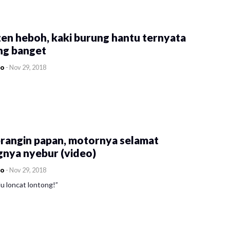
en heboh, kaki burung hantu ternyata
ng banget
co
-
Nov 29, 2018
rangin papan, motornya selamat
gnya nyebur (video)
co
-
Nov 29, 2018
u loncat lontong!”