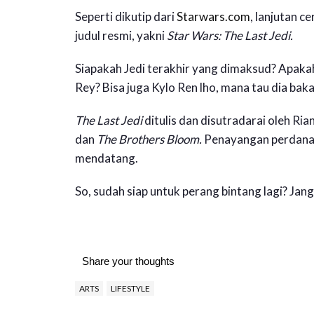
Seperti dikutip dari
Starwars.com
, lanjutan c
judul resmi, yakni
Star Wars: The Last Jedi.
Siapakah Jedi terakhir yang dimaksud? Apakah i
Rey? Bisa juga Kylo Ren lho, mana tau dia bakal
The Last Jedi
ditulis dan disutradarai oleh Ri
dan
The Brothers Bloom.
Penayangan perdana
mendatang.
So, sudah siap untuk perang bintang lagi? Ja
Share your thoughts
ARTS
LIFESTYLE