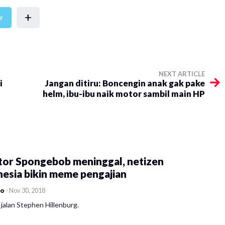
+
r
NEXT ARTICLE
i
Jangan ditiru: Boncengin anak gak pake
helm, ibu-ibu naik motor sambil main HP
tor Spongebob meninggal, netizen
esia bikin meme pengajian
co
-
Nov 30, 2018
jalan Stephen Hillenburg.