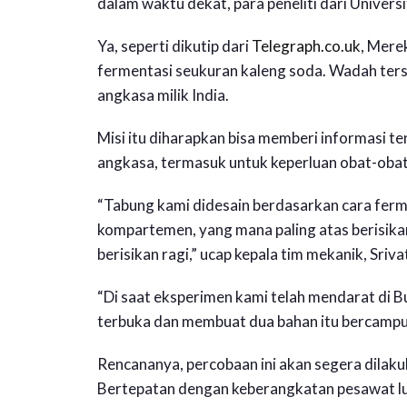
dalam waktu dekat, para peneliti dari Univers
Ya, seperti dikutip dari
Telegraph.co.uk
, Mere
fermentasi seukuran kaleng soda. Wadah ters
angkasa milik India.
Misi itu diharapkan bisa memberi informasi t
angkasa, termasuk untuk keperluan obat-obat
“Tabung kami didesain berdasarkan cara ferm
kompartemen, yang mana paling atas berisika
berisikan ragi,” ucap kepala tim mekanik, Sriv
“Di saat eksperimen kami telah mendarat di B
terbuka dan membuat dua bahan itu bercampu
Rencananya, percobaan ini akan segera dila
Bertepatan dengan keberangkatan pesawat l