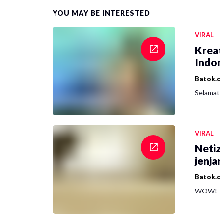
YOU MAY BE INTERESTED
VIRAL
Krea
Indon
Batok.
Selamat 
VIRAL
Netiz
jenja
Batok.
WOW!