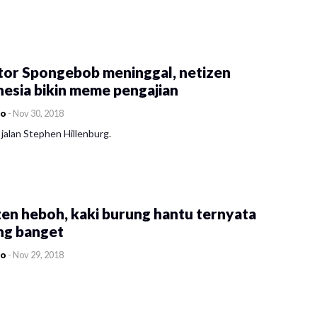
tor Spongebob meninggal, netizen
esia bikin meme pengajian
co
-
Nov 30, 2018
jalan Stephen Hillenburg.
en heboh, kaki burung hantu ternyata
ng banget
co
-
Nov 29, 2018