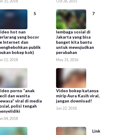
an 31, 2018
Oct 26, 2015
5
7
ideo hot nan
lembaga sosial di
erlarang yang bocor
Jakarta yang bisa
e Internet dan
banget kita bantu
enghebohkan publik
untuk mewujudkan
bukan bokep kok)
perubahan
an 11, 2018
May 31, 2016
ideo porno “anak
Video bokep katanya
ecil dan wanita
mirip Aura Kasih viral,
ewasa” viral di media
jangan download!
osial, polisi tengah
Jun 22, 2018
enyelidiki
an 04, 2018
Link