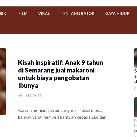
SIK
FILM
VIRAL
TENTANG BATOK
GAYA HIDUP
Kisah inspiratif: Anak 9 tahun
di Semarang jual makaroni
S
a
untuk biaya pengobatan
d
Ibunya
F
-
Feb 11, 2016
Karena menjadi perbincangan di sosial media,
banyak yang memberi bantuan kepada Eko dan
h
I
p