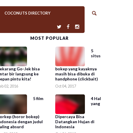
COCONUTS DIRECTORY
MOST POPULAR
5
situs
ekarang Go-Jek bisa
bokep yang kayaknya
ntar bir langsung ke
masih bisa dibuka di
epan pintu kita!
handphone (clickbait)
eb 02, 2016
Oct 04, 2017
5 film
4 Hal
yang
orkep (horor bokep)
Dipercaya Bisa
ndonesia dengan judul
Datangkan Hujan di
aling absurd
Indonesia