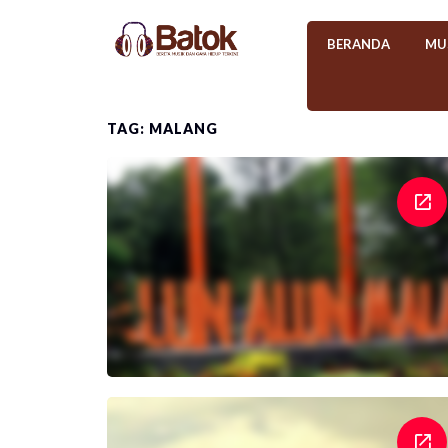
BERANDA
MU
TAG: MALANG