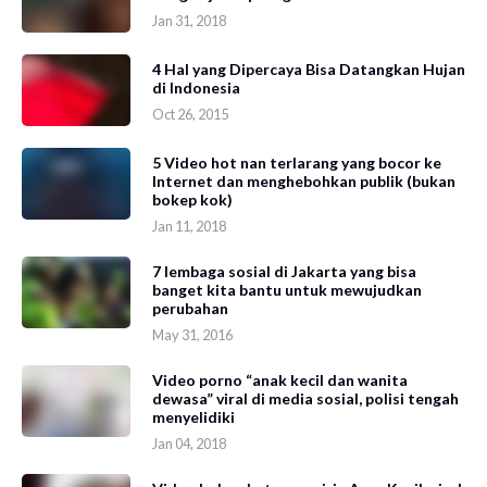
Jan 31, 2018
4 Hal yang Dipercaya Bisa Datangkan Hujan
di Indonesia
Oct 26, 2015
5 Video hot nan terlarang yang bocor ke
Internet dan menghebohkan publik (bukan
bokep kok)
Jan 11, 2018
7 lembaga sosial di Jakarta yang bisa
banget kita bantu untuk mewujudkan
perubahan
May 31, 2016
Video porno “anak kecil dan wanita
dewasa” viral di media sosial, polisi tengah
menyelidiki
Jan 04, 2018