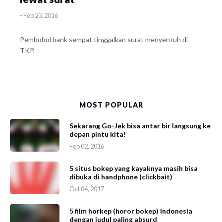
-
Feb 23, 2016
Pembobol bank sempat tinggalkan surat menyentuh di
TKP.
MOST POPULAR
Sekarang Go-Jek bisa antar bir langsung ke
depan pintu kita!
Feb 02, 2016
5 situs bokep yang kayaknya masih bisa
dibuka di handphone (clickbait)
Oct 04, 2017
5 film horkep (horor bokep) Indonesia
dengan judul paling absurd