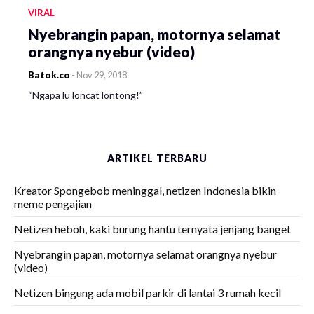
VIRAL
Nyebrangin papan, motornya selamat
orangnya nyebur (video)
Batok.co
-
Nov 29, 2018
“Ngapa lu loncat lontong!”
ARTIKEL TERBARU
Kreator Spongebob meninggal, netizen Indonesia bikin
meme pengajian
Netizen heboh, kaki burung hantu ternyata jenjang banget
Nyebrangin papan, motornya selamat orangnya nyebur
(video)
Netizen bingung ada mobil parkir di lantai 3 rumah kecil