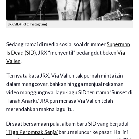
JRX SID (Foto: Instagram)
Sedang ramai di media sosial soal drummer
Superman
Is Dead (SID)
, JRX “menyentil” pedangdut beken
Via
Vallen
.
Ternyata kata JRX, Via Vallen tak pernah minta izin
dalam mengcover, bahkan hingga menjual rekaman
video manggungnya, lagu-lagu SID terutama ‘Sunset di
Tanah Anarki.’ JRX pun merasa Via Vallen telah
merendahkan makna lagu itu.
Di saat bersamaan pula, album baru SID yang berjudul
‘Tiga Perompak Senja’
baru meluncur ke pasar. Hal ini