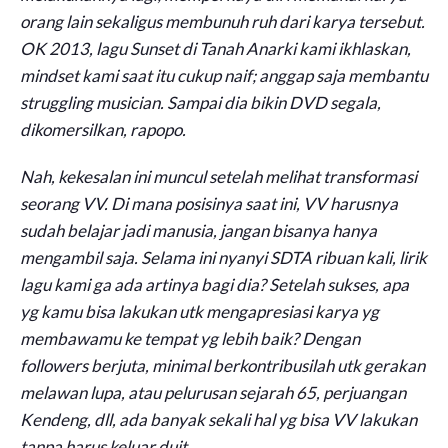
orang lain sekaligus membunuh ruh dari karya tersebut.
OK 2013, lagu Sunset di Tanah Anarki kami ikhlaskan,
mindset kami saat itu cukup naif; anggap saja membantu
struggling musician. Sampai dia bikin DVD segala,
dikomersilkan, rapopo.
Nah, kekesalan ini muncul setelah melihat transformasi
seorang VV. Di mana posisinya saat ini, VV harusnya
sudah belajar jadi manusia, jangan bisanya hanya
mengambil saja. Selama ini nyanyi SDTA ribuan kali, lirik
lagu kami ga ada artinya bagi dia? Setelah sukses, apa
yg kamu bisa lakukan utk mengapresiasi karya yg
membawamu ke tempat yg lebih baik? Dengan
followers berjuta, minimal berkontribusilah utk gerakan
melawan lupa, atau pelurusan sejarah 65, perjuangan
Kendeng, dll, ada banyak sekali hal yg bisa VV lakukan
tanpa harus keluar duit.