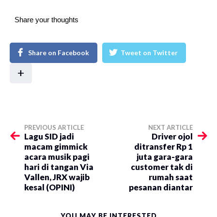
Share your thoughts
Share on Facebook
Tweet on Twitter
+
PREVIOUS ARTICLE
NEXT ARTICLE
Lagu SID jadi
Driver ojol
macam gimmick
ditransfer Rp 1
acara musik pagi
juta gara-gara
hari di tangan Via
customer tak di
Vallen, JRX wajib
rumah saat
kesal (OPINI)
pesanan diantar
YOU MAY BE INTERESTED