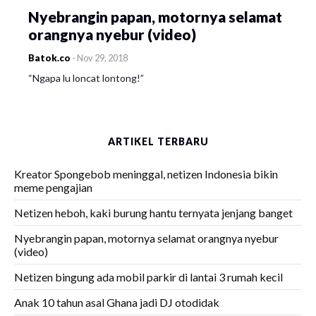
Nyebrangin papan, motornya selamat
orangnya nyebur (video)
Batok.co
-
Nov 29, 2018
“Ngapa lu loncat lontong!”
ARTIKEL TERBARU
Kreator Spongebob meninggal, netizen Indonesia bikin
meme pengajian
Netizen heboh, kaki burung hantu ternyata jenjang banget
Nyebrangin papan, motornya selamat orangnya nyebur
(video)
Netizen bingung ada mobil parkir di lantai 3 rumah kecil
Anak 10 tahun asal Ghana jadi DJ otodidak