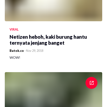
VIRAL
Netizen heboh, kaki burung hantu
ternyata jenjang banget
Batok.co
-
Nov 29, 2018
WOW!