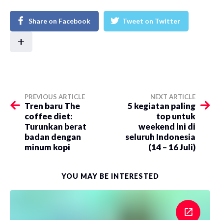
Share on Facebook
Tweet on Twitter
+
PREVIOUS ARTICLE
NEXT ARTICLE
Tren baru The
5 kegiatan paling
coffee diet:
top untuk
Turunkan berat
weekend ini di
badan dengan
seluruh Indonesia
minum kopi
(14 – 16 Juli)
YOU MAY BE INTERESTED