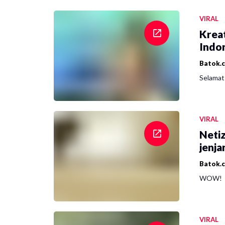
VIRAL
Krea
Indon
Batok.
Selamat 
VIRAL
Netiz
jenja
Batok.
WOW!
VIRAL