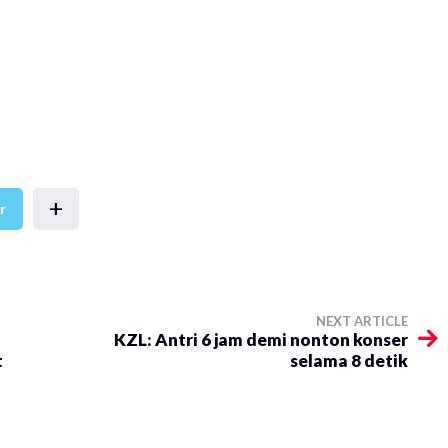
+
r
NEXT ARTICLE
KZL: Antri 6 jam demi nonton konser
t
selama 8 detik