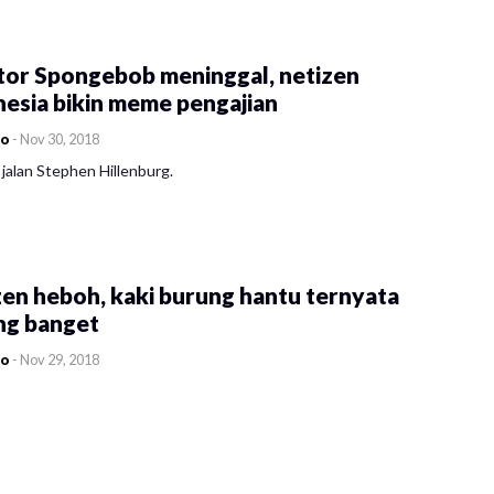
tor Spongebob meninggal, netizen
esia bikin meme pengajian
co
-
Nov 30, 2018
jalan Stephen Hillenburg.
en heboh, kaki burung hantu ternyata
ng banget
co
-
Nov 29, 2018