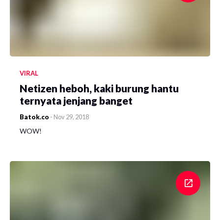
VIRAL
Netizen heboh, kaki burung hantu
ternyata jenjang banget
Batok.co
-
Nov 29, 2018
WOW!