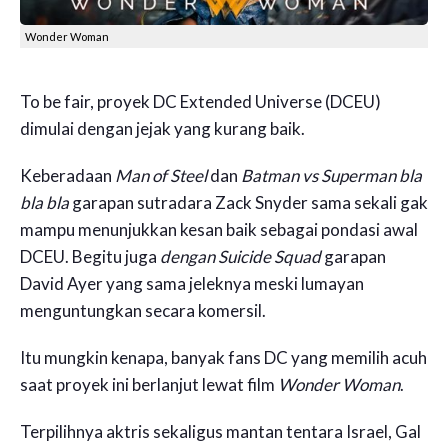
Wonder Woman
To be fair, proyek DC Extended Universe (DCEU)
dimulai dengan jejak yang kurang baik.
Keberadaan
Man of Steel
dan
Batman vs Superman bla
bla bla
garapan sutradara Zack Snyder sama sekali gak
mampu menunjukkan kesan baik sebagai pondasi awal
DCEU. Begitu juga
dengan
Suicide Squad
garapan
David Ayer yang sama jeleknya meski lumayan
menguntungkan secara komersil.
Itu mungkin kenapa, banyak fans DC yang memilih acuh
saat proyek ini berlanjut lewat film
Wonder Woman
.
Terpilihnya aktris sekaligus mantan tentara Israel, Gal