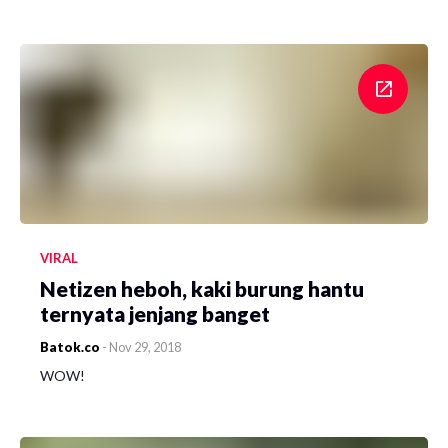
VIRAL
Netizen heboh, kaki burung hantu
ternyata jenjang banget
Batok.co
-
Nov 29, 2018
WOW!