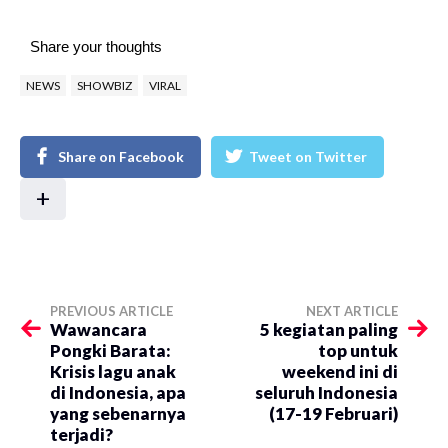
Share your thoughts
NEWS
SHOWBIZ
VIRAL
Share on Facebook
Tweet on Twitter
+
PREVIOUS ARTICLE
NEXT ARTICLE
Wawancara
5 kegiatan paling
Pongki Barata:
top untuk
Krisis lagu anak
weekend ini di
di Indonesia, apa
seluruh Indonesia
yang sebenarnya
(17-19 Februari)
terjadi?