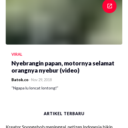
VIRAL
Nyebrangin papan, motornya selamat
orangnya nyebur (video)
Batok.co
-
Nov 29, 2018
“Ngapa lu loncat lontong!”
ARTIKEL TERBARU
Kreator Spongebob meninggal, netizen Indonesia bikin