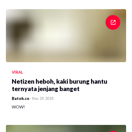
VIRAL
Netizen heboh, kaki burung hantu
ternyata jenjang banget
Batok.co
-
Nov 29, 2018
WOW!