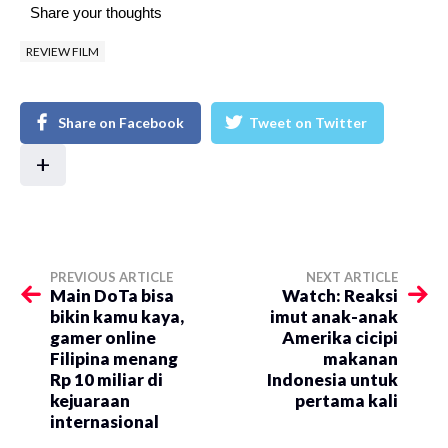
Share your thoughts
REVIEW FILM
Share on Facebook
Tweet on Twitter
+
PREVIOUS ARTICLE
NEXT ARTICLE
Main DoTa bisa
Watch: Reaksi
bikin kamu kaya,
imut anak-anak
gamer online
Amerika cicipi
Filipina menang
makanan
Rp 10 miliar di
Indonesia untuk
kejuaraan
pertama kali
internasional