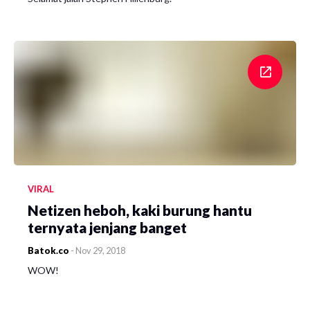
VIRAL
Netizen heboh, kaki burung hantu
ternyata jenjang banget
Batok.co
-
Nov 29, 2018
WOW!