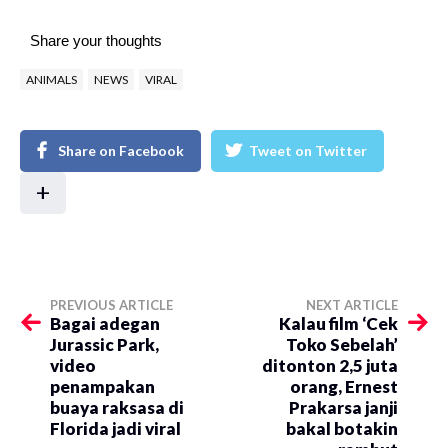
Share your thoughts
ANIMALS
NEWS
VIRAL
Share on Facebook
Tweet on Twitter
+
PREVIOUS ARTICLE
NEXT ARTICLE
Bagai adegan
Kalau film ‘Cek
Jurassic Park,
Toko Sebelah’
video
ditonton 2,5 juta
penampakan
orang, Ernest
buaya raksasa di
Prakarsa janji
Florida jadi viral
bakal botakin