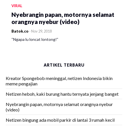
VIRAL
Nyebrangin papan, motornya selamat
orangnya nyebur (video)
Batok.co
-
Nov 29, 2018
“Ngapa lu loncat lontong!”
ARTIKEL TERBARU
Kreator Spongebob meninggal, netizen Indonesia bikin
meme pengajian
Netizen heboh, kaki burung hantu ternyata jenjang banget
Nyebrangin papan, motornya selamat orangnya nyebur
(video)
Netizen bingung ada mobil parkir di lantai 3 rumah kecil