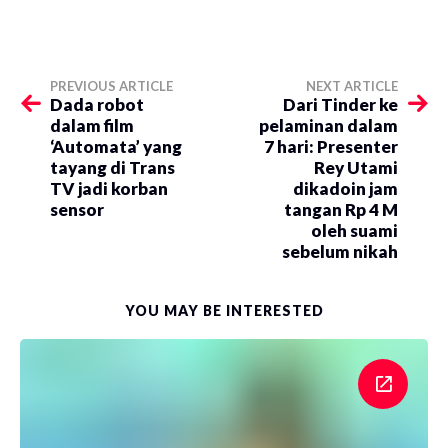
PREVIOUS ARTICLE
NEXT ARTICLE
Dada robot
Dari Tinder ke
dalam film
pelaminan dalam
‘Automata’ yang
7 hari: Presenter
tayang di Trans
Rey Utami
TV jadi korban
dikadoin jam
sensor
tangan Rp 4 M
oleh suami
sebelum nikah
YOU MAY BE INTERESTED