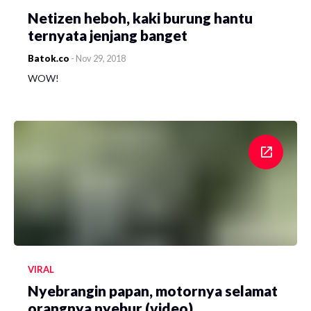
Netizen heboh, kaki burung hantu
ternyata jenjang banget
Batok.co
-
Nov 29, 2018
WOW!
VIRAL
Nyebrangin papan, motornya selamat
orangnya nyebur (video)