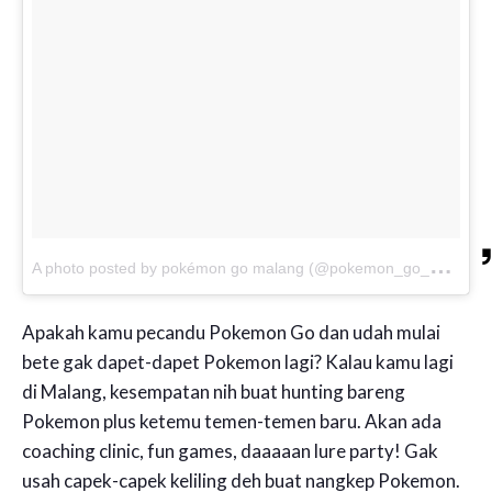
A
photo posted by pokémon go malang (@pokemon_go_malang)
Apakah kamu pecandu Pokemon Go dan udah mulai
bete gak dapet-dapet Pokemon lagi? Kalau kamu lagi
di Malang, kesempatan nih buat hunting bareng
Pokemon plus ketemu temen-temen baru. Akan ada
coaching clinic, fun games, daaaaan lure party! Gak
usah capek-capek keliling deh buat nangkep Pokemon.