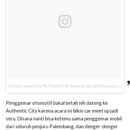
A
photo posted by NL Project Car Meetup (@nightlifecarspalembang)
Penggemar otomotif bakal betah nih dateng ke
Authentic City karena acara ini bikin car meet up jadi
seru. Disana nanti bisa ketemu sama penggemar mobil
dari seluruh penjuru Palembang, dan denger-denger