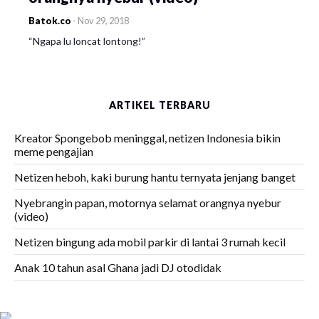
Batok.co
-
Nov 29, 2018
“Ngapa lu loncat lontong!”
ARTIKEL TERBARU
Kreator Spongebob meninggal, netizen Indonesia bikin
meme pengajian
Netizen heboh, kaki burung hantu ternyata jenjang banget
Nyebrangin papan, motornya selamat orangnya nyebur
(video)
Netizen bingung ada mobil parkir di lantai 3 rumah kecil
Anak 10 tahun asal Ghana jadi DJ otodidak