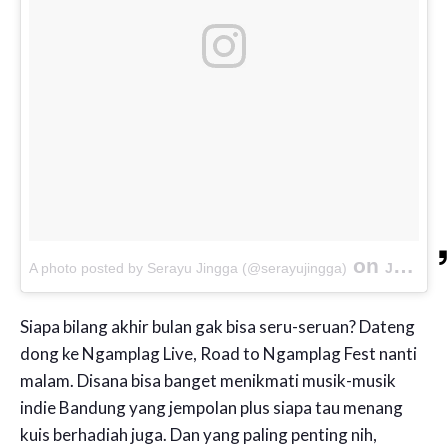
on
A photo posted by Serayu Jingga (@serayujingga)
Jul 27, 2016 at 9:50am PDT
Siapa bilang akhir bulan gak bisa seru-seruan? Dateng
dong ke Ngamplag Live, Road to Ngamplag Fest nanti
malam. Disana bisa banget menikmati musik-musik
indie Bandung yang jempolan plus siapa tau menang
kuis berhadiah juga. Dan yang paling penting nih,