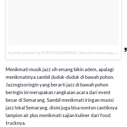
A
photo posted by EVENTSEMARANG (@event.semarang)
on
Menikmati musik jazz sih emang bikin adem, apalagi
menikmatinya sambil duduk-duduk di bawah pohon.
Jazzngisoringin yang berarti jazz di bawah pohon
beringin ini merupakan rangkaian acara dari event
besar di Semarang. Sambil menikmati iringan musisi
jazz lokal Semarang, disini juga bisa nonton cantiknya
lampion air plus menikmati sajian kuliner dari food
trucknya.