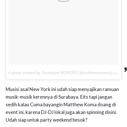
A
photo posted by Surabaya MOVERS (@sublimemovers)
on
J
Musisi asal New York ini udah siap menyajikan ramuan
musik-musik kerennya di Surabaya. Eits tapi jangan
sedih kalau Cuma bayangin Matthew Koma doang di
event ini, karena DJ-DJ lokal juga akan spinning disini.
Udah siap untuk party weekend besok?