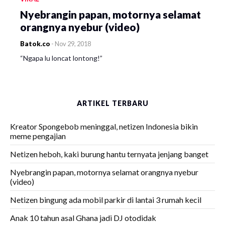
Nyebrangin papan, motornya selamat
orangnya nyebur (video)
Batok.co
-
Nov 29, 2018
“Ngapa lu loncat lontong!”
ARTIKEL TERBARU
Kreator Spongebob meninggal, netizen Indonesia bikin
meme pengajian
Netizen heboh, kaki burung hantu ternyata jenjang banget
Nyebrangin papan, motornya selamat orangnya nyebur
(video)
Netizen bingung ada mobil parkir di lantai 3 rumah kecil
Anak 10 tahun asal Ghana jadi DJ otodidak