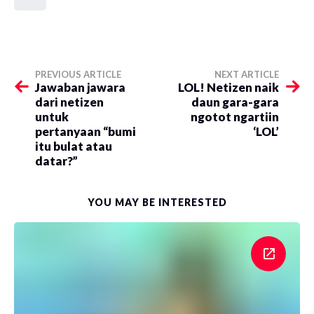
PREVIOUS ARTICLE
NEXT ARTICLE
Jawaban jawara
LOL! Netizen naik
dari netizen
daun gara-gara
untuk
ngotot ngartiin
pertanyaan “bumi
‘LOL’
itu bulat atau
datar?”
YOU MAY BE INTERESTED