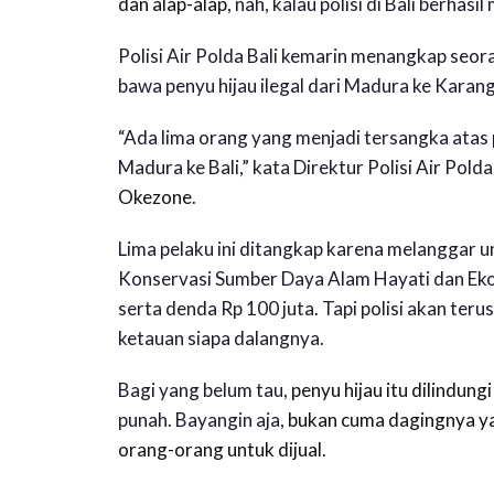
dan alap-alap
, nah, kalau polisi di Bali berha
Polisi Air Polda Bali kemarin menangkap seo
bawa penyu hijau ilegal dari Madura ke Karang
“Ada lima orang yang menjadi tersangka atas 
Madura ke Bali,” kata Direktur Polisi Air Pol
Okezone
.
Lima pelaku ini ditangkap karena melanggar
Konservasi Sumber Daya Alam Hayati dan Ek
serta denda Rp 100 juta. Tapi polisi akan ter
ketauan siapa dalangnya.
Bagi yang belum tau,
penyu hijau itu dilindun
punah. Bayangin aja,
bukan cuma dagingnya yang
orang-orang untuk dijual
.