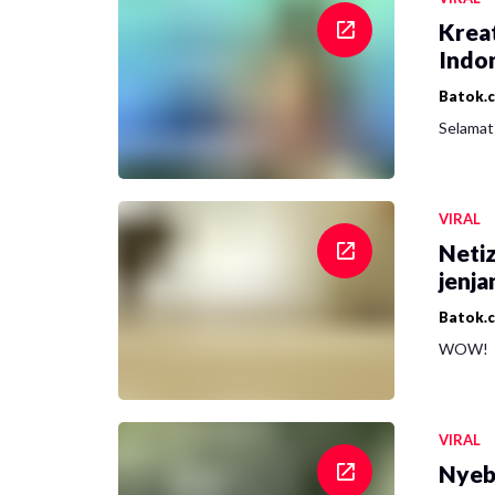
Krea
Indon
Batok.
Selamat 
VIRAL
Netiz
jenja
Batok.
WOW!
VIRAL
Nyeb