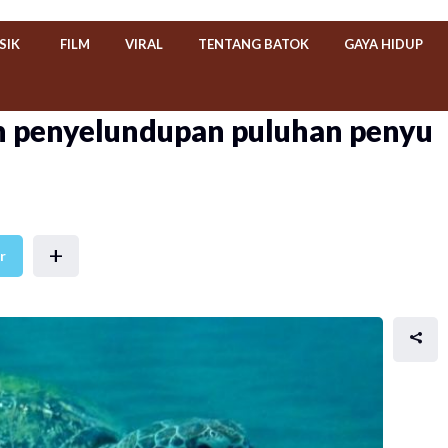
SIK
FILM
VIRAL
TENTANG BATOK
GAYA HIDUP
kan penyelundupan puluhan penyu
+
r