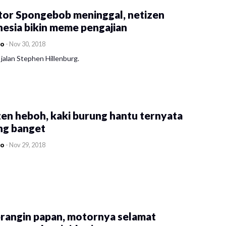
tor Spongebob meninggal, netizen
esia bikin meme pengajian
co
-
Nov 30, 2018
jalan Stephen Hillenburg.
en heboh, kaki burung hantu ternyata
ng banget
co
-
Nov 29, 2018
rangin papan, motornya selamat