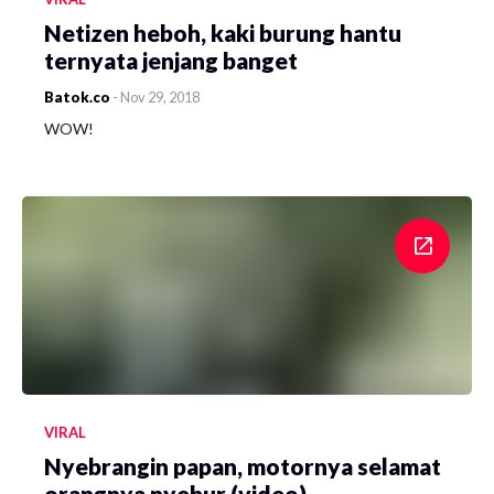
Netizen heboh, kaki burung hantu
ternyata jenjang banget
Batok.co
-
Nov 29, 2018
WOW!
VIRAL
Nyebrangin papan, motornya selamat
orangnya nyebur (video)