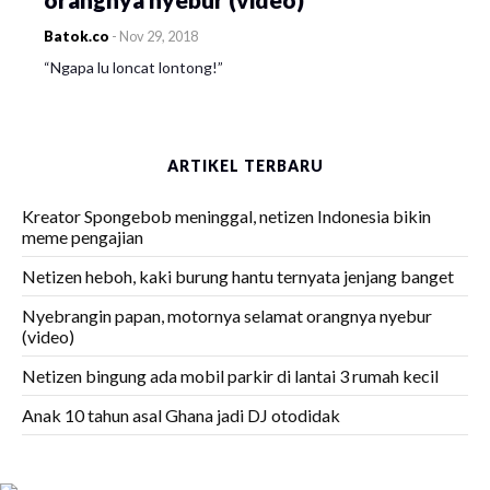
Batok.co
-
Nov 29, 2018
“Ngapa lu loncat lontong!”
ARTIKEL TERBARU
Kreator Spongebob meninggal, netizen Indonesia bikin
meme pengajian
Netizen heboh, kaki burung hantu ternyata jenjang banget
Nyebrangin papan, motornya selamat orangnya nyebur
(video)
Netizen bingung ada mobil parkir di lantai 3 rumah kecil
Anak 10 tahun asal Ghana jadi DJ otodidak