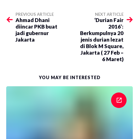
PREVIOUS ARTICLE
NEXT ARTICLE
Ahmad Dhani
‘Durian Fair
diincar PKB buat
2016’:
jadi gubernur
Berkumpulnya 20
Jakarta
jenis durian lezat
di Blok M Square,
Jakarta ( 27 Feb –
6 Maret)
YOU MAY BE INTERESTED