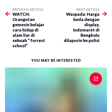
PREVIOUS ARTICLE
NEXT ARTICLE
WATCH:
Waspada: Harga
Orangutan
beda dengan
gemesin belajar
display,
cara hidup di
Indomaret di
alam liar di
Bengkulu
sebuah “ forrest
dilaporin ke polisi
school”
YOU MAY BE INTERESTED