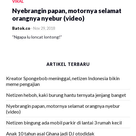
VIRAL
Nyebrangin papan, motornya selamat
orangnya nyebur (video)
Batok.co
-
Nov 29, 2018
“Ngapa lu loncat lontong!”
ARTIKEL TERBARU
Kreator Spongebob meninggal, netizen Indonesia bikin
meme pengajian
Netizen heboh, kaki burung hantu ternyata jenjang banget
Nyebrangin papan, motornya selamat orangnya nyebur
(video)
Netizen bingung ada mobil parkir di lantai 3 rumah kecil
Anak 10 tahun asal Ghana jadi DJ otodidak