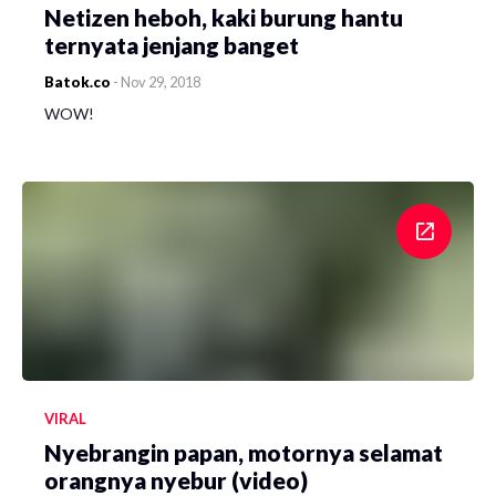
Netizen heboh, kaki burung hantu
ternyata jenjang banget
Batok.co
-
Nov 29, 2018
WOW!
VIRAL
Nyebrangin papan, motornya selamat
orangnya nyebur (video)