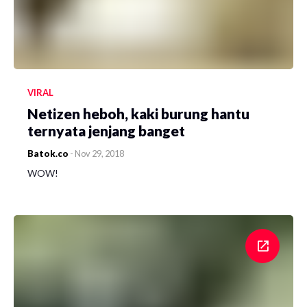
VIRAL
Netizen heboh, kaki burung hantu
ternyata jenjang banget
Batok.co
-
Nov 29, 2018
WOW!