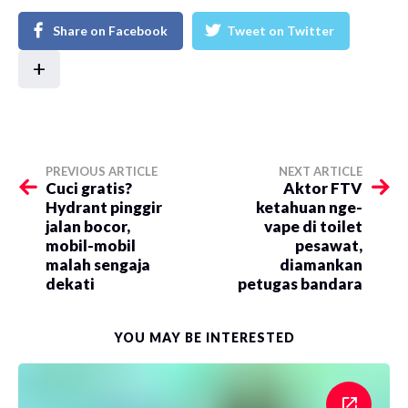
Share on Facebook
Tweet on Twitter
+
PREVIOUS ARTICLE
NEXT ARTICLE
Cuci gratis?
Aktor FTV
Hydrant pinggir
ketahuan nge-
jalan bocor,
vape di toilet
mobil-mobil
pesawat,
malah sengaja
diamankan
dekati
petugas bandara
YOU MAY BE INTERESTED