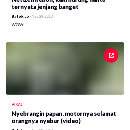
ternyata jenjang banget
Batok.co
-
Nov 29, 2018
WOW!
VIRAL
Nyebrangin papan, motornya selamat
orangnya nyebur (video)