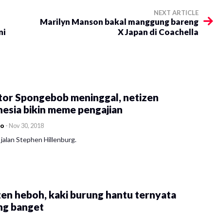
NEXT ARTICLE
Marilyn Manson bakal manggung bareng
ni
X Japan di Coachella
tor Spongebob meninggal, netizen
esia bikin meme pengajian
co
-
Nov 30, 2018
jalan Stephen Hillenburg.
en heboh, kaki burung hantu ternyata
ng banget