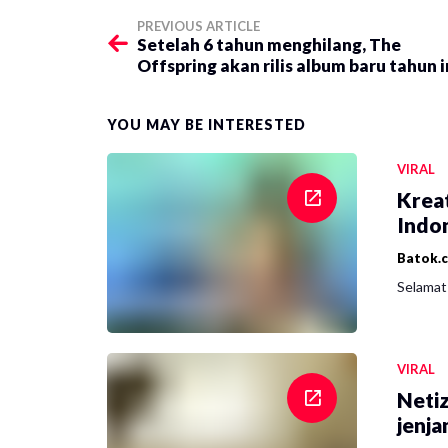
PREVIOUS ARTICLE
Setelah 6 tahun menghilang, The
Offspring akan rilis album baru tahun i
YOU MAY BE INTERESTED
VIRAL
Krea
Indon
Batok.
Selamat 
VIRAL
Netiz
jenja