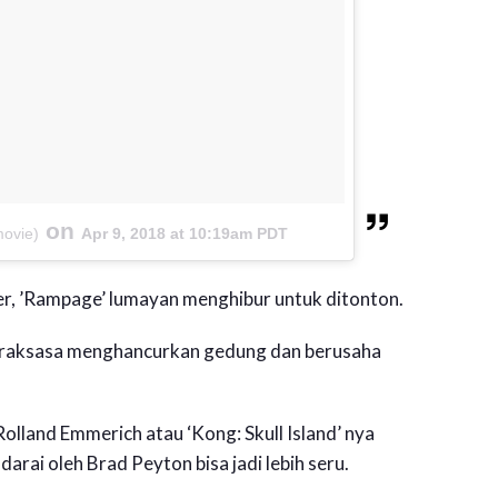
on
ovie)
Apr 9, 2018 at 10:19am PDT
ter, ’Rampage’ lumayan menghibur untuk ditonton.
g raksasa menghancurkan gedung dan berusaha
Rolland Emmerich atau ‘Kong: Skull Island’ nya
rai oleh Brad Peyton bisa jadi lebih seru.