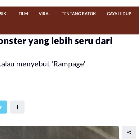
SIK
FILM
VIRAL
TENTANG BATOK
GAYA HIDUP
nster yang lebih seru dari
kalau menyebut ‘Rampage’
+
r