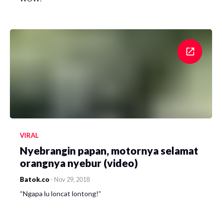
VIRAL
Nyebrangin papan, motornya selamat
orangnya nyebur (video)
Batok.co
-
Nov 29, 2018
“Ngapa lu loncat lontong!”