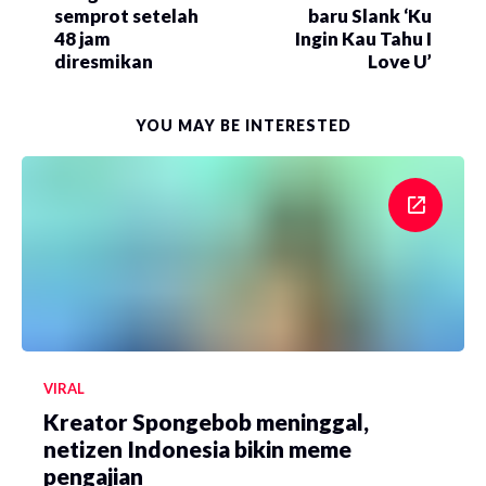
semprot setelah
baru Slank ‘Ku
48 jam
Ingin Kau Tahu I
diresmikan
Love U’
YOU MAY BE INTERESTED
VIRAL
Kreator Spongebob meninggal,
netizen Indonesia bikin meme
pengajian