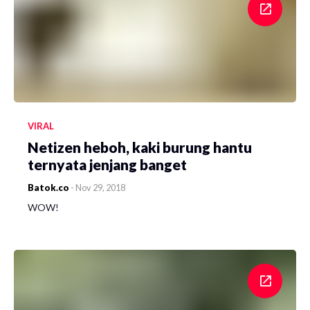
VIRAL
Netizen heboh, kaki burung hantu
ternyata jenjang banget
Batok.co
-
Nov 29, 2018
WOW!