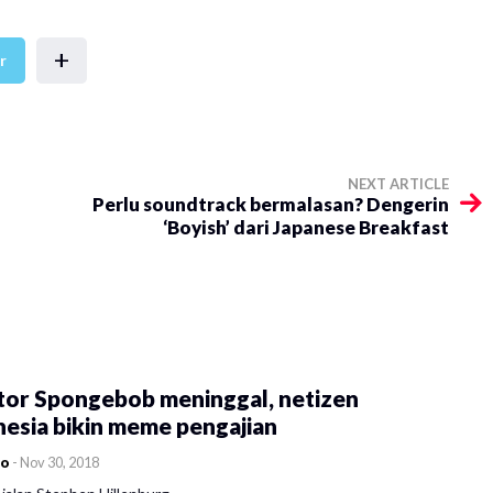
+
r
NEXT ARTICLE
Perlu soundtrack bermalasan? Dengerin
‘Boyish’ dari Japanese Breakfast
tor Spongebob meninggal, netizen
esia bikin meme pengajian
co
-
Nov 30, 2018