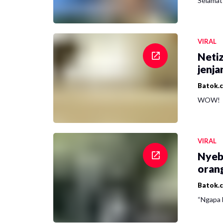
Selamat 
VIRAL
Netiz
jenja
Batok.
WOW!
VIRAL
Nyeb
oran
Batok.
“Ngapa l