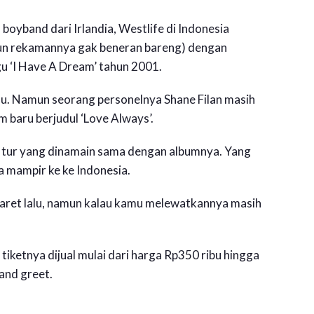
boyband dari Irlandia, Westlife di Indonesia
un rekamannya gak beneran bareng) dengan
gu ‘I Have A Dream’ tahun 2001.
lu. Namun seorang personelnya Shane Filan masih
 baru berjudul ‘Love Always’.
n tur yang dinamain sama dengan albumnya. Yang
a mampir ke ke Indonesia.
Maret lalu, namun kalau kamu melewatkannya masih
iketnya dijual mulai dari harga Rp350 ribu hingga
and greet.