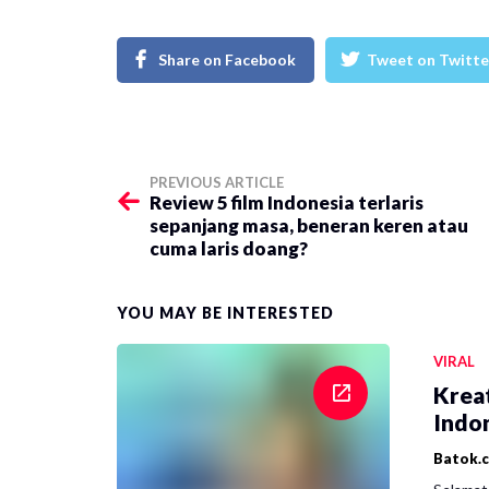
Share on Facebook
Tweet on Twitte
PREVIOUS ARTICLE
Review 5 film Indonesia terlaris
sepanjang masa, beneran keren atau
cuma laris doang?
YOU MAY BE INTERESTED
VIRAL
Krea
Indon
Batok.