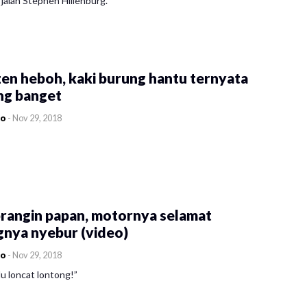
jalan Stephen Hillenburg.
en heboh, kaki burung hantu ternyata
ng banget
co
-
Nov 29, 2018
rangin papan, motornya selamat
gnya nyebur (video)
co
-
Nov 29, 2018
u loncat lontong!”