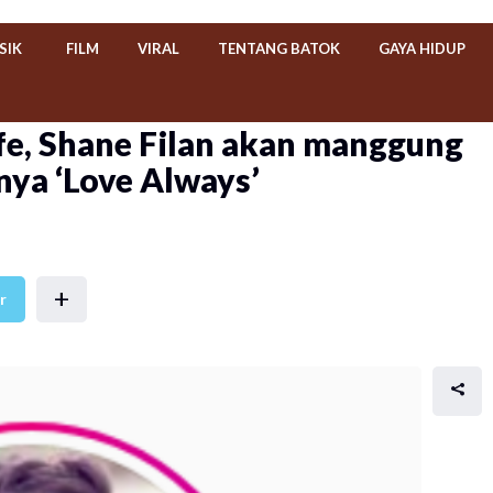
SIK
FILM
VIRAL
TENTANG BATOK
GAYA HIDUP
fe, Shane Filan akan manggung
nya ‘Love Always’
+
r