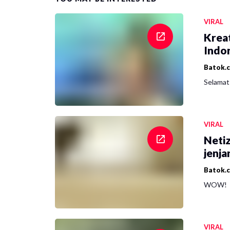
VIRAL
Krea
Indon
Batok.
Selamat 
VIRAL
Netiz
jenja
Batok.
WOW!
VIRAL