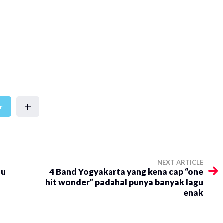
+
r
NEXT ARTICLE
mu
4 Band Yogyakarta yang kena cap “one
hit wonder” padahal punya banyak lagu
enak