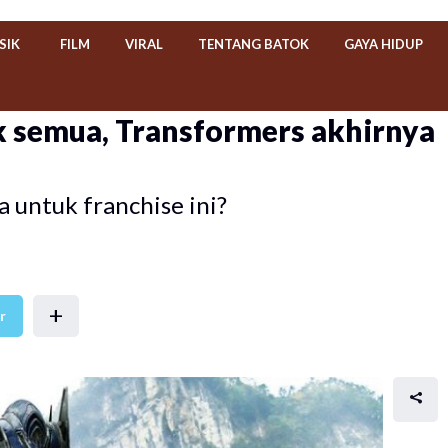
SIK
FILM
VIRAL
TENTANG BATOK
GAYA HIDUP
ek semua, Transformers akhirnya
untuk franchise ini?
+
r