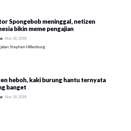
tor Spongebob meninggal, netizen
esia bikin meme pengajian
co
-
Nov 30, 2018
jalan Stephen Hillenburg.
en heboh, kaki burung hantu ternyata
ng banget
co
-
Nov 29, 2018