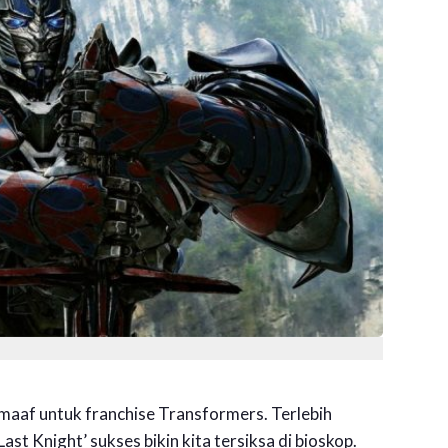
maaf untuk franchise Transformers. Terlebih
st Knight’ sukses bikin kita tersiksa di bioskop.