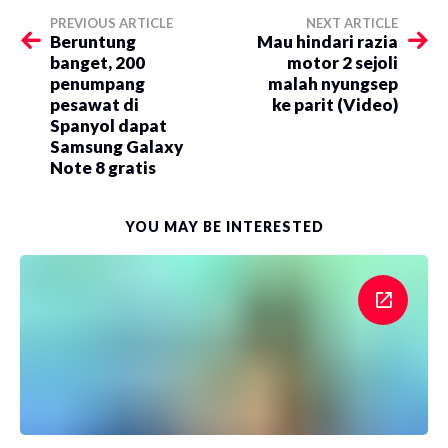
PREVIOUS ARTICLE
NEXT ARTICLE
Beruntung
Mau hindari razia
banget, 200
motor 2 sejoli
penumpang
malah nyungsep
pesawat di
ke parit (Video)
Spanyol dapat
Samsung Galaxy
Note 8 gratis
YOU MAY BE INTERESTED