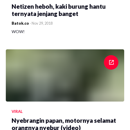
Netizen heboh, kaki burung hantu
ternyata jenjang banget
Batok.co
-
Nov 29, 2018
WOW!
VIRAL
Nyebrangin papan, motornya selamat
orangnya nyebur (video)