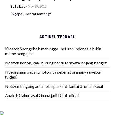
Batok.co
-
Nov 29, 2018
“Ngapa lu loncat lontong!”
ARTIKEL TERBARU
Kreator Spongebob meninggal, netizen Indonesia bikin
meme pengajian
Netizen heboh, kaki burung hantu ternyata jenjang banget
Nyebrangin papan, motornya selamat orangnya nyebur
(video)
Netizen bingung ada mobil parkir di lantai 3 rumah kecil
Anak 10 tahun asal Ghana jadi DJ otodidak