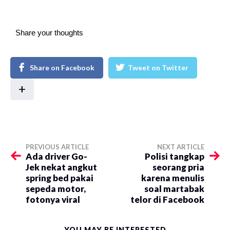
Share your thoughts
Share on Facebook
Tweet on Twitter
+
PREVIOUS ARTICLE
NEXT ARTICLE
Ada driver Go-
Polisi tangkap
Jek nekat angkut
seorang pria
spring bed pakai
karena menulis
sepeda motor,
soal martabak
fotonya viral
telor di Facebook
YOU MAY BE INTERESTED