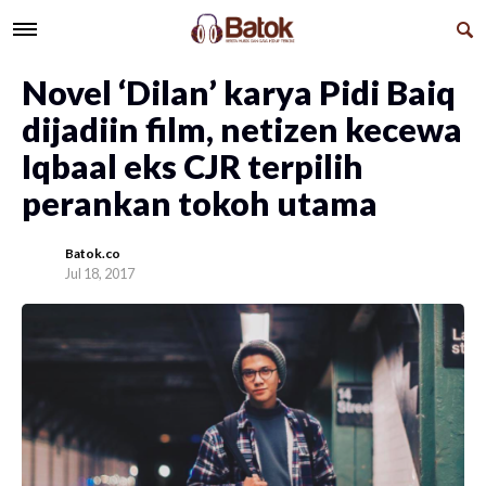
Novel ‘Dilan’ karya Pidi Baiq
dijadiin film, netizen kecewa
Iqbaal eks CJR terpilih
perankan tokoh utama
Batok.co
Jul 18, 2017