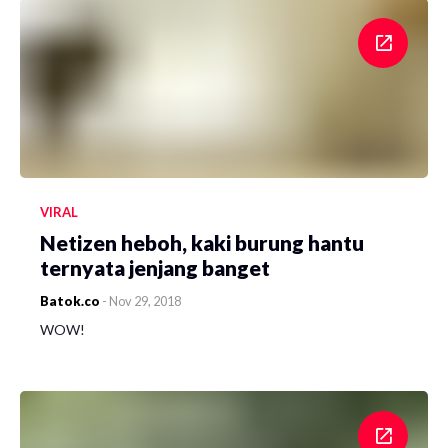
VIRAL
Netizen heboh, kaki burung hantu
ternyata jenjang banget
Batok.co
-
Nov 29, 2018
WOW!