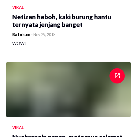
VIRAL
Netizen heboh, kaki burung hantu
ternyata jenjang banget
Batok.co
-
Nov 29, 2018
WOW!
VIRAL
Nyebrangin papan, motornya selamat