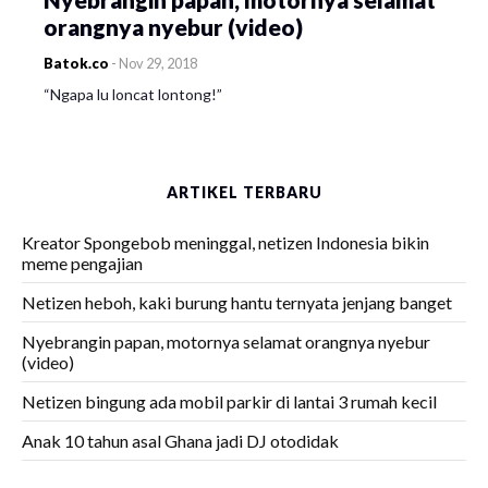
orangnya nyebur (video)
Batok.co
-
Nov 29, 2018
“Ngapa lu loncat lontong!”
ARTIKEL TERBARU
Kreator Spongebob meninggal, netizen Indonesia bikin
meme pengajian
Netizen heboh, kaki burung hantu ternyata jenjang banget
Nyebrangin papan, motornya selamat orangnya nyebur
(video)
Netizen bingung ada mobil parkir di lantai 3 rumah kecil
Anak 10 tahun asal Ghana jadi DJ otodidak