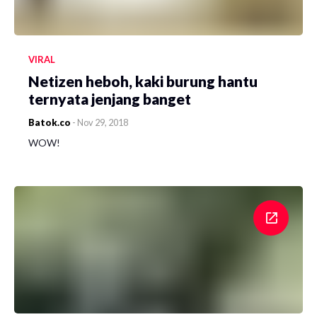
VIRAL
Netizen heboh, kaki burung hantu
ternyata jenjang banget
Batok.co
-
Nov 29, 2018
WOW!