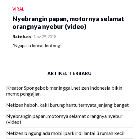
VIRAL
Nyebrangin papan, motornya selamat
orangnya nyebur (video)
Batok.co
-
Nov 29, 2018
“Ngapa lu loncat lontong!”
ARTIKEL TERBARU
Kreator Spongebob meninggal, netizen Indonesia bikin
meme pengajian
Netizen heboh, kaki burung hantu ternyata jenjang banget
Nyebrangin papan, motornya selamat orangnya nyebur
(video)
Netizen bingung ada mobil parkir di lantai 3 rumah kecil