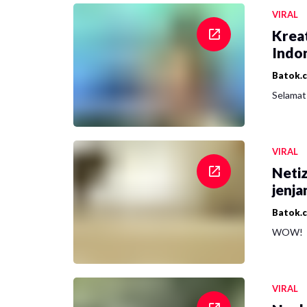
VIRAL
Krea
Indon
Batok.
Selamat 
VIRAL
Netiz
jenja
Batok.
WOW!
VIRAL