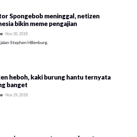
tor Spongebob meninggal, netizen
esia bikin meme pengajian
co
-
Nov 30, 2018
jalan Stephen Hillenburg.
en heboh, kaki burung hantu ternyata
ng banget
co
-
Nov 29, 2018