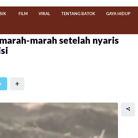
SIK
FILM
VIRAL
TENTANG BATOK
GAYA HIDUP
marah-marah setelah nyaris
si
+
r