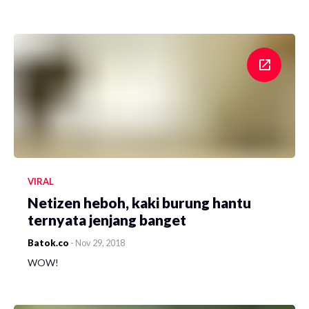
VIRAL
Netizen heboh, kaki burung hantu
ternyata jenjang banget
Batok.co
-
Nov 29, 2018
WOW!