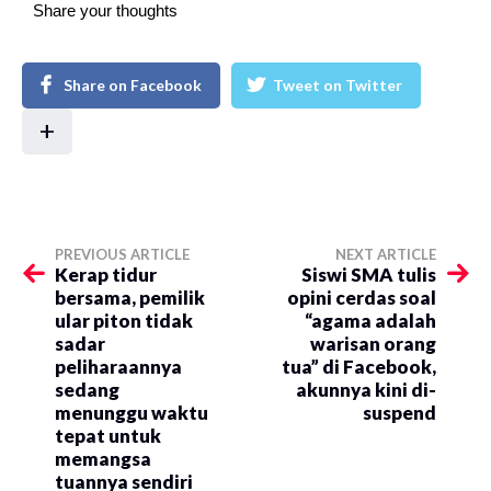
Share your thoughts
Share on Facebook
Tweet on Twitter
+
PREVIOUS ARTICLE
NEXT ARTICLE
Kerap tidur
Siswi SMA tulis
bersama, pemilik
opini cerdas soal
ular piton tidak
“agama adalah
sadar
warisan orang
peliharaannya
tua” di Facebook,
sedang
akunnya kini di-
menunggu waktu
suspend
tepat untuk
memangsa
tuannya sendiri