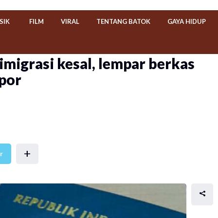
SIK
FILM
VIRAL
TENTANG BATOK
GAYA HIDUP
imigrasi kesal, lempar berkas
spor
+
r