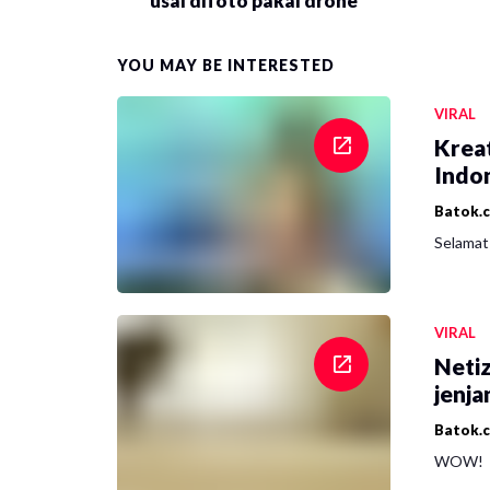
usai difoto pakai drone
YOU MAY BE INTERESTED
VIRAL
Krea
Indon
Batok.
Selamat 
VIRAL
Netiz
jenja
Batok.
WOW!