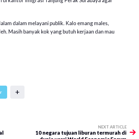
 di kantor Imigrasi Tanjung Perak Surabaya agar
dalam dalam melayani publik. Kalo emang males,
deh. Masih banyak kok yang butuh kerjaan dan mau
+
r
NEXT ARTICLE
al
10 negara tujuan liburan termurah di