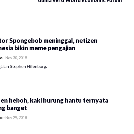
dunia versi World Economic Forum
tor Spongebob meninggal, netizen
esia bikin meme pengajian
co
-
Nov 30, 2018
jalan Stephen Hillenburg.
en heboh, kaki burung hantu ternyata
ng banget
co
-
Nov 29, 2018