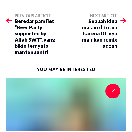
PREVIOUS ARTICLE
NEXT ARTICLE
Beredar pamflet
Sebuah klub
“Beer Party
malam ditutup
supported by
karena DJ-nya
Allah SWT”, yang
mainkan remix
bikin ternyata
adzan
mantan santri
YOU MAY BE INTERESTED