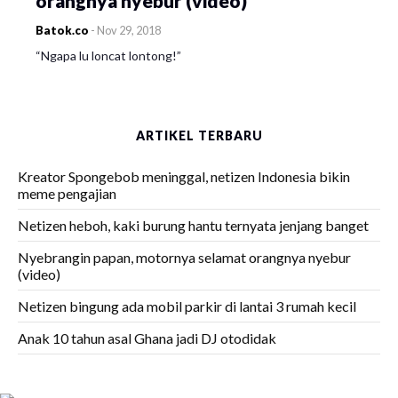
orangnya nyebur (video)
Batok.co
-
Nov 29, 2018
“Ngapa lu loncat lontong!”
ARTIKEL TERBARU
Kreator Spongebob meninggal, netizen Indonesia bikin
meme pengajian
Netizen heboh, kaki burung hantu ternyata jenjang banget
Nyebrangin papan, motornya selamat orangnya nyebur
(video)
Netizen bingung ada mobil parkir di lantai 3 rumah kecil
Anak 10 tahun asal Ghana jadi DJ otodidak