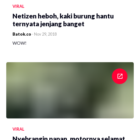
VIRAL
Netizen heboh, kaki burung hantu
ternyata jenjang banget
Batok.co
-
Nov 29, 2018
WOW!
VIRAL
Nyebrangin papan, motornya selamat