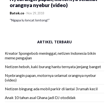
orangnya nyebur (video)
Batok.co
-
Nov 29, 2018
“Ngapa lu loncat lontong!”
ARTIKEL TERBARU
Kreator Spongebob meninggal, netizen Indonesia bikin
meme pengajian
Netizen heboh, kaki burung hantu ternyata jenjang banget
Nyebrangin papan, motornya selamat orangnya nyebur
(video)
Netizen bingung ada mobil parkir di lantai 3 rumah kecil
Anak 10 tahun asal Ghana jadi DJ otodidak