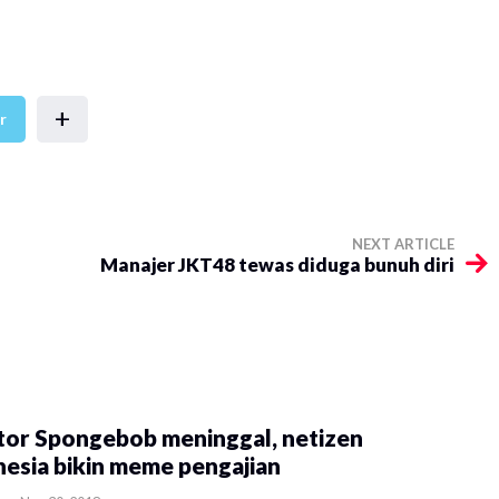
+
r
NEXT ARTICLE
Manajer JKT48 tewas diduga bunuh diri
tor Spongebob meninggal, netizen
esia bikin meme pengajian