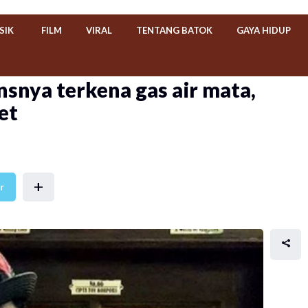
SIK
FILM
VIRAL
TENTANG BATOK
GAYA HIDUP
nsnya terkena gas air mata,
et
+
r