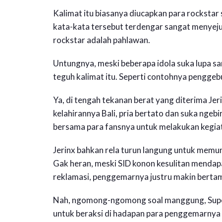
Kalimat itu biasanya diucapkan para rockstar 
kata-kata tersebut terdengar sangat menyejukk
rockstar adalah pahlawan.
Untungnya, meski beberapa idola suka lupa 
teguh kalimat itu. Seperti contohnya penggeb
Ya, di tengah tekanan berat yang diterima Jer
kelahirannya Bali, pria bertato dan suka ngeb
bersama para fansnya untuk melakukan kegiat
Jerinx bahkan rela turun langung untuk memun
Gak heran, meski SID konon kesulitan mendap
reklamasi, penggemarnya justru makin bertamb
Nah, ngomong-ngomong soal manggung, Supe
untuk beraksi di hadapan para penggemarnya di