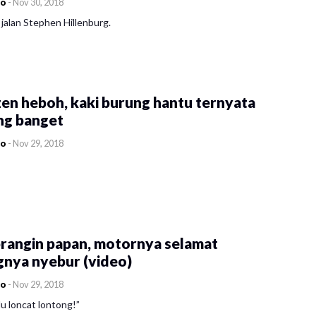
co
-
Nov 30, 2018
jalan Stephen Hillenburg.
en heboh, kaki burung hantu ternyata
ng banget
co
-
Nov 29, 2018
rangin papan, motornya selamat
gnya nyebur (video)
co
-
Nov 29, 2018
u loncat lontong!”