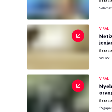
Batok.
Selamat 
VIRAL
Netiz
jenja
Batok.
WOW!
VIRAL
Nyeb
oran
Batok.
“Ngapa l